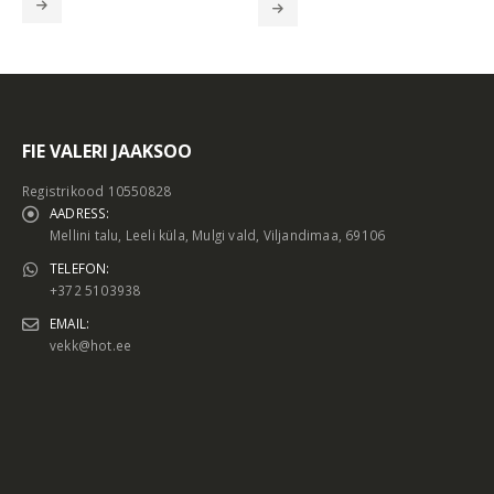
FIE VALERI JAAKSOO
Registrikood 10550828
AADRESS:
Mellini talu, Leeli küla, Mulgi vald, Viljandimaa, 69106
TELEFON:
+372 5103938
EMAIL:
vekk@hot.ee