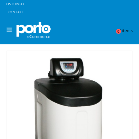
OSTUINFO
KONTAKT
0 items
0