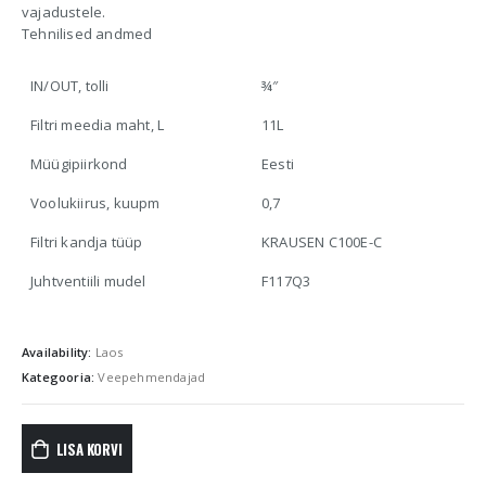
vajadustele.
Tehnilised andmed
IN/OUT, tolli
¾″
Filtri meedia maht, L
11L
Müügipiirkond
Eesti
Voolukiirus, kuupm
0,7
Filtri kandja tüüp
KRAUSEN C100E-C
Juhtventiili mudel
F117Q3
Availability:
Laos
Kategooria:
Veepehmendajad
LISA KORVI