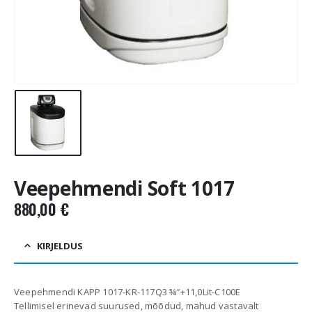
Veepehmendi Soft 1017
880,00
€
KIRJELDUS
Veepehmendi KAPP 1017-KR-117Q3 ¾″+11,0Lit-C100E
Tellimisel erinevad suurused, mõõdud, mahud vastavalt