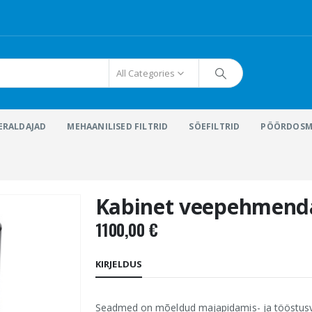
All Categories
ERALDAJAD
MEHAANILISED FILTRID
SÖEFILTRID
PÖÖRDOS
Kabinet veepehmend
1100,00
€
KIRJELDUS
Seadmed on mõeldud majapidamis- ja tööstusv