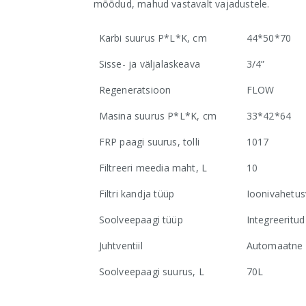
mõõdud, mahud vastavalt vajadustele.
Karbi suurus P*L*K, cm
44*50*70
Sisse- ja väljalaskeava
3/4”
Regeneratsioon
FLOW
Masina suurus P*L*K, cm
33*42*64
FRP paagi suurus, tolli
1017
Filtreeri meedia maht, L
10
Filtri kandja tüüp
Ioonivahetu
Soolveepaagi tüüp
Integreeritud
Juhtventiil
Automaatne 
Soolveepaagi suurus, L
70L