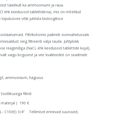
eest täielikult ka ammooniumi ja raua.
Cl ehk keedusool tablettidena), mis on mõeldud
e loputusvee võib juhtida bioloogilisse
 soolaanumast. Filtrikolonnis paikneb ioonvahetusvaik
sisaldust ning filtreerib välja rauda. Juhtplokk
se reagendiga (NaCL ehk keedusool tablettide kujul),
alt vaigu kogusest ja vee kvaliteedist on seadmele
mg/l, ammoonium, hägusus
tootlikusega filtrid
materjal ) 190 €
C100E) 3/4” Tellimisel erinevad suurused,