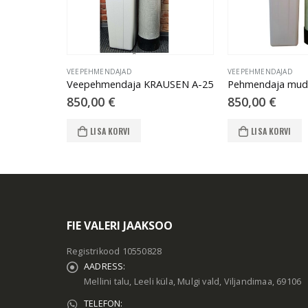
VEEPEHMENDAJAD
VEEPEHMENDAJAD
Veepehmendaja KRAUSEN A-25
850,00
€
850,00
€
LISA KORVI
LISA KORVI
FIE VALERI JAAKSOO
Registrikood 10550828
AADRESS:
Mellini talu, Leeli küla, Mulgi vald, Viljandimaa, 69106
TELEFON: