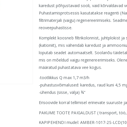
karedust põhjustavaid sooli, vaid kõrvaldavad v
Puhastamisprotsessis kasutatakse reagenti (Na
filtrimaterjali (vaigu) regenereerimiseks. Seadm
reoveepuhastisse.
Komplekt koosneb filtrikolonnist, juhtplokist ja
(kationiit), mis vähendab karedust ja ammooniumi
loputab seadet automaatselt. Soolanõu täidetak
mis on mõeldud vaigu regenereerimiseks. Olenev
määratud puhastatava vee kogus.
-tootlikkus Q max 1,7 m3/h
-puhastusvõimalused: karedus, raud kuni 4,5 
-ühendus (sisse, välja) ¾“
Erisoovide korral tellimisel erinevate suuruste ja 
PAKUME TOOTE PAIGALDUST ( transport, töö, 
KAPIPEHENDI mudel: AMBER-1017-2S-LCD(10L- 