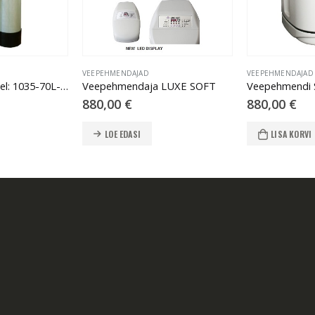
VEEPEHMENDAJAD
VEEPEHMENDAJAD
Pehmendaja mudel: 1035-70L-2S-FLOW-RESIN (25L-C100E)
Veepehmendaja LUXE SOFT
Veepehmendi 
880,00
€
880,00
€
LOE EDASI
LISA KORVI