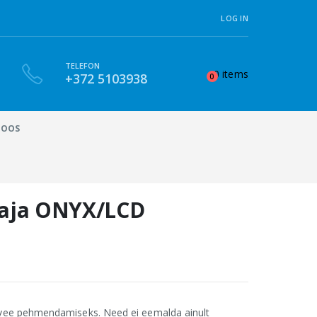
LOG IN
TELEFON
0 items
+372 5103938
0
MOOS
aja ONYX/LCD
ee pehmendamiseks. Need ei eemalda ainult