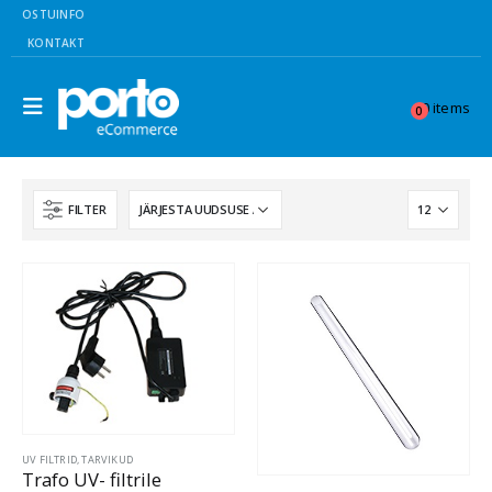
OSTUINFO
KONTAKT
0 items
0
FILTER
UV FILTRID, TARVIKUD
Trafo UV- filtrile